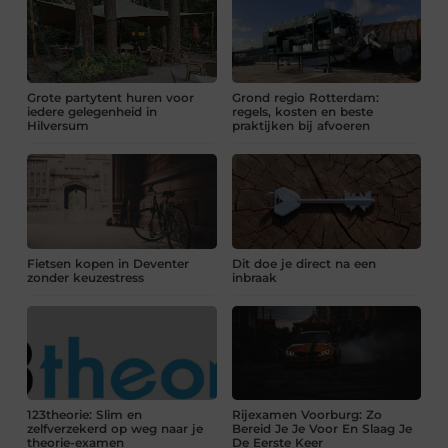
Grote partytent huren voor
Grond regio Rotterdam:
iedere gelegenheid in
regels, kosten en beste
Hilversum
praktijken bij afvoeren
Fietsen kopen in Deventer
Dit doe je direct na een
zonder keuzestress
inbraak
123theorie: Slim en
Rijexamen Voorburg: Zo
zelfverzekerd op weg naar je
Bereid Je Je Voor En Slaag Je
theorie-examen
De Eerste Keer