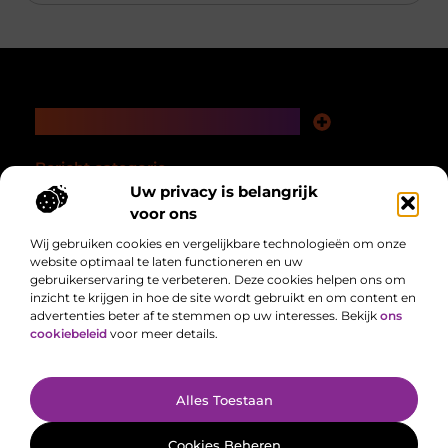
Main Links
Nederlandse linkbuilding: bouwen aan autoriteit in je eigen taalgebied
Linkbuilding en geld verdienen: hoe een slimme strategie loont op de lange termijn
Bericht categorie
Uw privacy is belangrijk
voor ons
Wij gebruiken cookies en vergelijkbare technologieën om onze
website optimaal te laten functioneren en uw
gebruikerservaring te verbeteren. Deze cookies helpen ons om
inzicht te krijgen in hoe de site wordt gebruikt en om content en
advertenties beter af te stemmen op uw interesses. Bekijk
ons
cookiebeleid
voor meer details.
Alles uit het dagelijks leven, verzameld voor jou.
Van het laatste nieuws tot handige tips, we brengen alles samen op één
plek zodat jij makkelijk op de hoogte blijft.
@2025 All Right Reserved. Design by
www.delocatiefotograaf.nl.
Alles Toestaan
Cookies Beheren