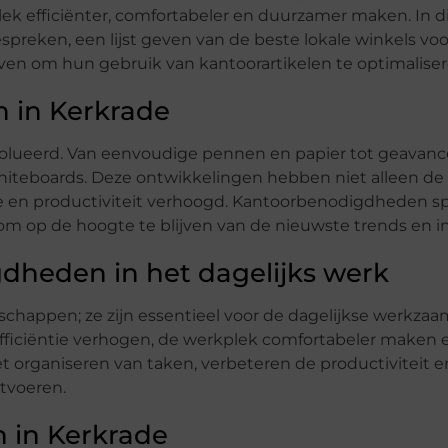
k efficiënter, comfortabeler en duurzamer maken. In dit
reken, een lijst geven van de beste lokale winkels voo
ijven om hun gebruik van kantoorartikelen te optimaliser
n in Kerkrade
volueerd. Van eenvoudige pennen en papier tot geavan
hiteboards. Deze ontwikkelingen hebben niet alleen de
ie en productiviteit verhoogd. Kantoorbenodigdheden s
el om op de hoogte te blijven van de nieuwste trends en i
dheden in het dagelijks werk
chappen; ze zijn essentieel voor de dagelijkse werkz
efficiëntie verhogen, de werkplek comfortabeler maken 
organiseren van taken, verbeteren de productiviteit e
tvoeren.
n in Kerkrade