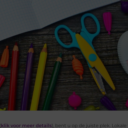
(
klik voor meer details
), bent u op de juiste plek. Lokale