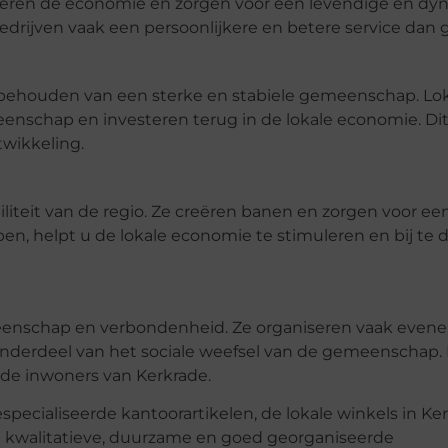
uleren de economie en zorgen voor een levendige en d
drijven vaak een persoonlijkere en betere service dan 
t behouden van een sterke en stabiele gemeenschap. Lo
nschap en investeren terug in de lokale economie. Dit 
twikkeling.
liteit van de regio. Ze creëren banen en zorgen voor een
en, helpt u de lokale economie te stimuleren en bij te 
meenschap en verbondenheid. Ze organiseren vaak even
onderdeel van het sociale weefsel van de gemeenschap. 
 de inwoners van Kerkrade.
pecialiseerde kantoorartikelen, de lokale winkels in Ke
in kwalitatieve, duurzame en goed georganiseerde