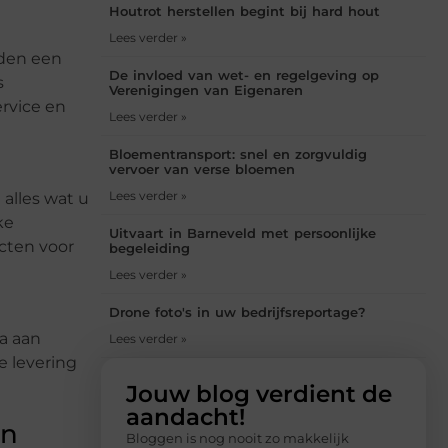
Houtrot herstellen begint bij hard hout
Lees verder »
eden een
De invloed van wet- en regelgeving op
s
Verenigingen van Eigenaren
rvice en
Lees verder »
Bloementransport: snel en zorgvuldig
vervoer van verse bloemen
Lees verder »
alles wat u
ke
Uitvaart in Barneveld met persoonlijke
ucten voor
begeleiding
Lees verder »
Drone foto's in uw bedrijfsreportage?
a aan
Lees verder »
e levering
Jouw blog verdient de
aandacht!
en
Bloggen is nog nooit zo makkelijk