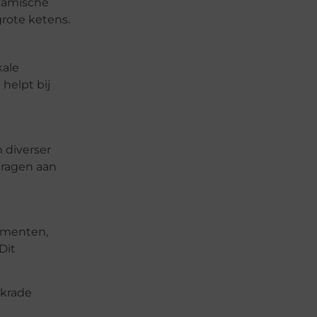
ynamische
grote ketens.
kale
helpt bij
 diverser
dragen aan
ementen,
Dit
rkrade