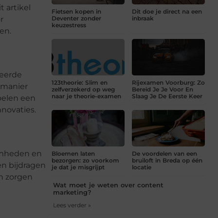
 artikel
Fietsen kopen in
Dit doe je direct na een
r
Deventer zonder
inbraak
keuzestress
en.
ceerde
123theorie: Slim en
Rijexamen Voorburg: Zo
 manier
zelfverzekerd op weg
Bereid Je Je Voor En
naar je theorie-examen
Slaag Je De Eerste Keer
pelen een
nnovaties.
aamheden en
Bloemen laten
De voordelen van een
bezorgen: zo voorkom
bruiloft in Breda op één
en bijdragen
je dat je misgrijpt
locatie
n zorgen
Wat moet je weten over content
marketing?
Lees verder »