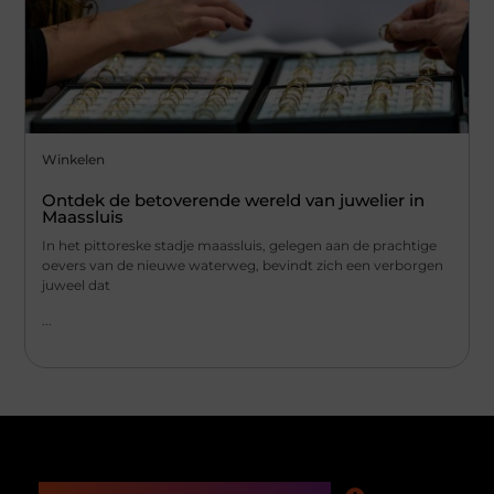
Winkelen
Ontdek de betoverende wereld van juwelier in
Maassluis
In het pittoreske stadje maassluis, gelegen aan de prachtige
oevers van de nieuwe waterweg, bevindt zich een verborgen
juweel dat
...
Main Links