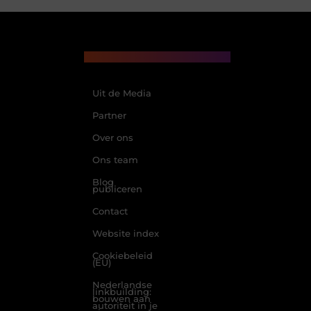
Main Links
Beroemdheden
Uit de Media
Partner
Over ons
Ons team
Blog
publiceren
Contact
Website index
Cookiebeleid
(EU)
Nederlandse
linkbuilding:
bouwen aan
autoriteit in je