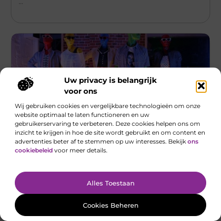
...
Uw privacy is belangrijk
voor ons
Wij gebruiken cookies en vergelijkbare technologieën om onze
website optimaal te laten functioneren en uw
gebruikerservaring te verbeteren. Deze cookies helpen ons om
inzicht te krijgen in hoe de site wordt gebruikt en om content en
advertenties beter af te stemmen op uw interesses. Bekijk
ons
Winkelen
cookiebeleid
voor meer details.
Ontdek kledingwinkels in Goes – de ultieme
modegids voor lokale shoppers
Welkom bij onze uitgebreide gids over kledingwinkels in Goes
Alles Toestaan
(Goes Gids)! Als je op zoek bent naar een unieke
winkelervaring,
Cookies Beheren
...