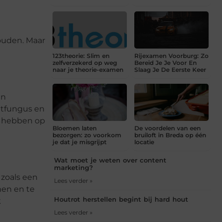
ouden. Maar
123theorie: Slim en
Rijexamen Voorburg: Zo
zelfverzekerd op weg
Bereid Je Je Voor En
naar je theorie-examen
Slaag Je De Eerste Keer
an
etfungus en
d hebben op
Bloemen laten
De voordelen van een
bezorgen: zo voorkom
bruiloft in Breda op één
je dat je misgrijpt
locatie
Wat moet je weten over content
marketing?
 zoals een
Lees verder »
nen en te
Houtrot herstellen begint bij hard hout
k
Lees verder »