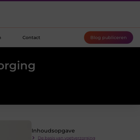
m
Contact
Blog publiceren
orging
Inhoudsopgave
De basis van voetverzorging