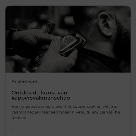
Aanbiedingen
Ontdek de kunst van
kappersvakmanschap
Ben je gepassioneerd over het kappersvak en wil je je
vaardigheden naar een hoger niveau tillen? Dan is The
Realest
...