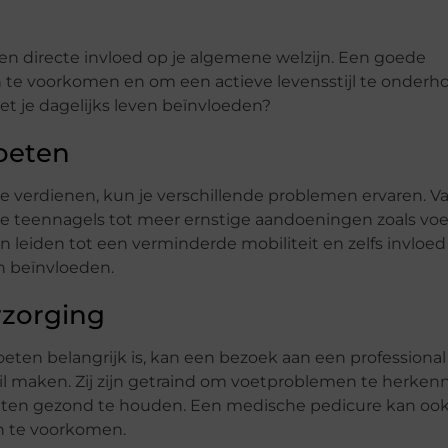
en directe invloed op je algemene welzijn. Een goede
 te voorkomen en om een actieve levensstijl te onderh
et je dagelijks leven beïnvloeden?
oeten
e verdienen, kun je verschillende problemen ervaren. V
e teennagels tot meer ernstige aandoeningen zoals vo
 leiden tot een verminderde mobiliteit en zelfs invloe
n beïnvloeden.
rzorging
eten belangrijk is, kan een bezoek aan een professional
l maken. Zij zijn getraind om voetproblemen te herken
eten gezond te houden. Een medische pedicure kan oo
n te voorkomen.