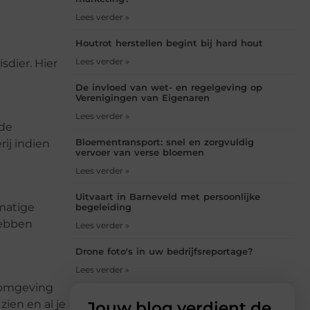
Lees verder »
Houtrot herstellen begint bij hard hout
Lees verder »
sdier. Hier
De invloed van wet- en regelgeving op
Verenigingen van Eigenaren
Lees verder »
 de
Bloementransport: snel en zorgvuldig
ij indien
vervoer van verse bloemen
Lees verder »
Uitvaart in Barneveld met persoonlijke
lmatige
begeleiding
hebben
Lees verder »
Drone foto's in uw bedrijfsreportage?
Lees verder »
e omgeving
zien en al je
Jouw blog verdient de