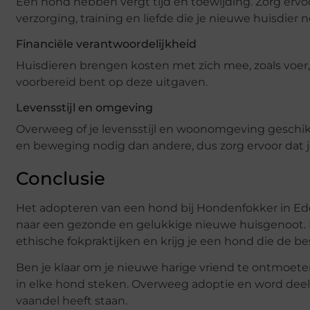
Een hond hebben vergt tijd en toewijding. Zorg ervoo
verzorging, training en liefde die je nieuwe huisdier n
Financiële verantwoordelijkheid
Huisdieren brengen kosten met zich mee, zoals voer, 
voorbereid bent op deze uitgaven.
Levensstijl en omgeving
Overweeg of je levensstijl en woonomgeving gesch
en beweging nodig dan andere, dus zorg ervoor dat je e
Conclusie
Het adopteren van een hond bij Hondenfokker in Ede 
naar een gezonde en gelukkige nieuwe huisgenoot. D
ethische fokpraktijken en krijg je een hond die de be
Ben je klaar om je nieuwe harige vriend te ontmoete
in elke hond steken. Overweeg adoptie en word deel
vaandel heeft staan.