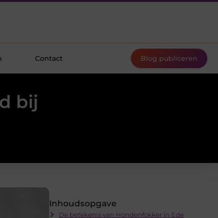
m
Contact
Blog publiceren
d bij
Inhoudsopgave
De betekenis van Hondenfokker in Ede