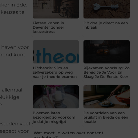
ker in Ede.
 keuzes te
Fietsen kopen in
Dit doe je direct na een
Deventer zonder
inbraak
keuzestress
e haven voor
 hond kunt
123theorie: Slim en
Rijexamen Voorburg: Zo
zelfverzekerd op weg
Bereid Je Je Voor En
naar je theorie-examen
Slaag Je De Eerste Keer
 allemaal
elukkige
e
Bloemen laten
De voordelen van een
bezorgen: zo voorkom
bruiloft in Breda op één
je dat je misgrijpt
locatie
besteden veel
espect voor
Wat moet je weten over content
marketing?