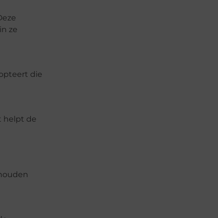
Deze
n ze
opteert die
t helpt de
 houden