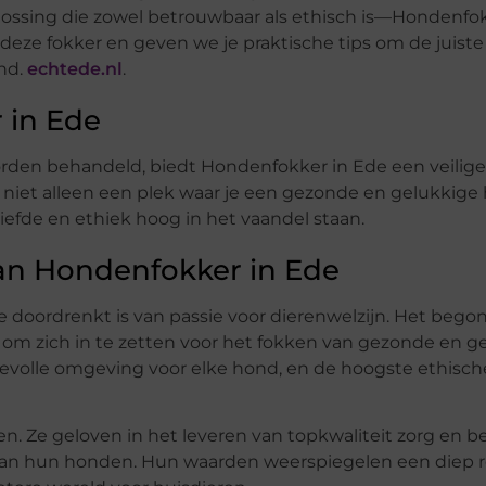
plossing die zowel betrouwbaar als ethisch is—Hondenfok
eze fokker en geven we je praktische tips om de juiste
nd.
echtede.nl
.
 in Ede
orden behandeld, biedt Hondenfokker in Ede een veilig
 niet alleen een plek waar je een gezonde en gelukkige
fde en ethiek hoog in het vaandel staan.
an Hondenfokker in Ede
 doordrenkt is van passie voor dierenwelzijn. Het begon
n om zich in te zetten voor het fokken van gezonde en g
devolle omgeving voor elke hond, en de hoogste ethisch
eren. Ze geloven in het leveren van topkwaliteit zorg en 
an hun honden. Hun waarden weerspiegelen een diep r