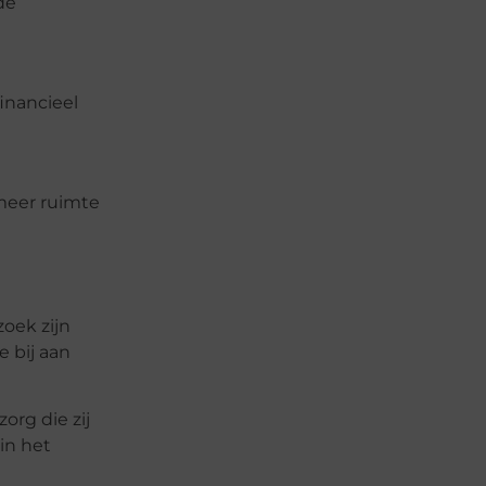
de
inancieel
meer ruimte
oek zijn
 bij aan
org die zij
in het