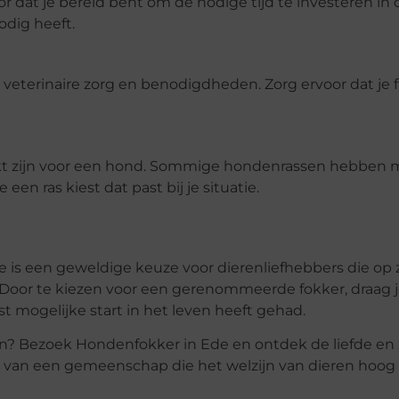
r dat je bereid bent om de nodige tijd te investeren in 
odig heeft.
veterinaire zorg en benodigdheden. Zorg ervoor dat je f
ikt zijn voor een hond. Sommige hondenrassen hebben 
en ras kiest dat past bij je situatie.
is een geweldige keuze voor dierenliefhebbers die op z
oor te kiezen voor een gerenommeerde fokker, draag je
st mogelijke start in het leven heeft gehad.
n? Bezoek Hondenfokker in Ede en ontdek de liefde en z
 van een gemeenschap die het welzijn van dieren hoog 