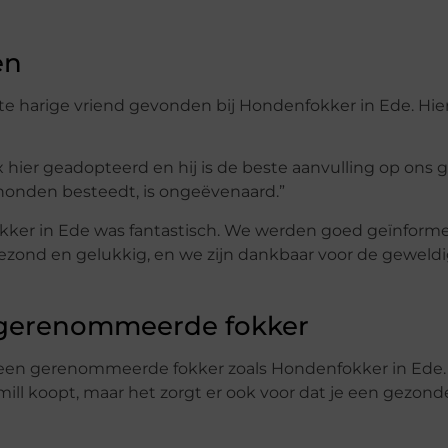
en
 harige vriend gevonden bij Hondenfokker in Ede. Hier
hier geadopteerd en hij is de beste aanvulling op ons g
honden besteedt, is ongeëvenaard.”
kker in Ede was fantastisch. We werden goed geïnform
gezond en gelukkig, en we zijn dankbaar voor de geweldi
n gerenommeerde fokker
j een gerenommeerde fokker zoals Hondenfokker in Ede.
mill koopt, maar het zorgt er ook voor dat je een gezon