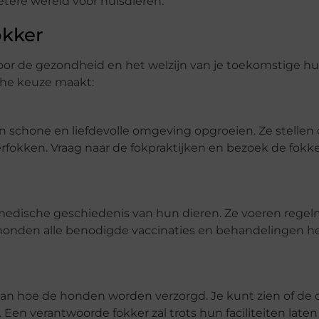
etere wereld voor huisdieren.
okker
oor de gezondheid en het welzijn van je toekomstige hui
sche keuze maakt:
 schone en liefdevolle omgeving opgroeien. Ze stellen
okken. Vraag naar de fokpraktijken en bezoek de fokker
e medische geschiedenis van hun dieren. Ze voeren rege
 honden alle benodigde vaccinaties en behandelingen 
 van hoe de honden worden verzorgd. Je kunt zien of d
en verantwoorde fokker zal trots hun faciliteiten laten 