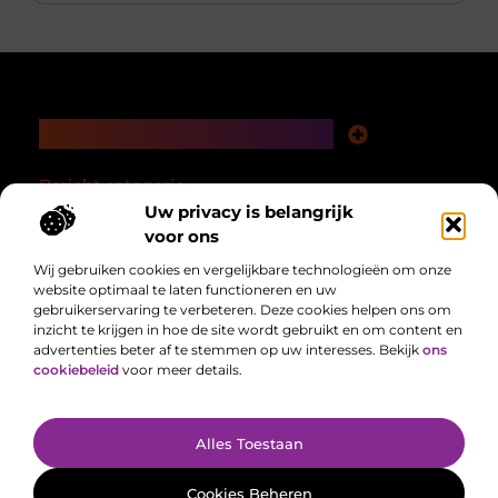
Main Links
Nederlandse linkbuilding: bouwen aan autoriteit in je eigen taalgebied
Linkbuilding en geld verdienen: hoe een slimme strategie loont op de lange termijn
Bericht categorie
Uw privacy is belangrijk
voor ons
Wij gebruiken cookies en vergelijkbare technologieën om onze
website optimaal te laten functioneren en uw
gebruikerservaring te verbeteren. Deze cookies helpen ons om
inzicht te krijgen in hoe de site wordt gebruikt en om content en
advertenties beter af te stemmen op uw interesses. Bekijk
ons
cookiebeleid
voor meer details.
Alles uit het dagelijks leven, verzameld voor jou.
Van het laatste nieuws tot handige tips, we brengen alles samen op één
plek zodat jij makkelijk op de hoogte blijft.
@2025 All Right Reserved. Design by
www.delocatiefotograaf.nl.
Alles Toestaan
Cookies Beheren