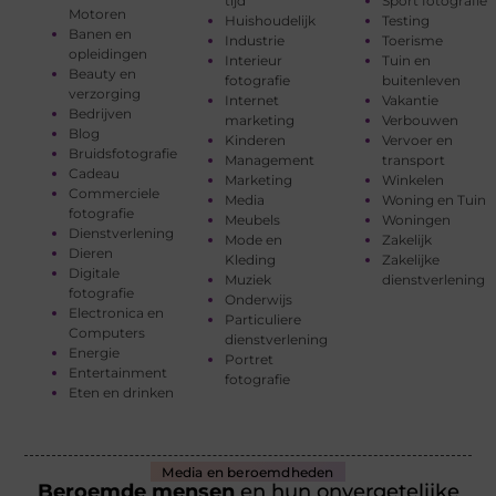
tijd
Sport fotografie
Motoren
Huishoudelijk
Testing
Banen en
Industrie
Toerisme
opleidingen
Interieur
Tuin en
Beauty en
fotografie
buitenleven
verzorging
Internet
Vakantie
Bedrijven
marketing
Verbouwen
Blog
Kinderen
Vervoer en
Bruidsfotografie
Management
transport
Cadeau
Marketing
Winkelen
Commerciele
Media
Woning en Tuin
fotografie
Meubels
Woningen
Dienstverlening
Mode en
Zakelijk
Dieren
Kleding
Zakelijke
Digitale
Muziek
dienstverlening
fotografie
Onderwijs
Electronica en
Particuliere
Computers
dienstverlening
Energie
Portret
Entertainment
fotografie
Eten en drinken
Media en beroemdheden
Beroemde mensen
en hun onvergetelijke