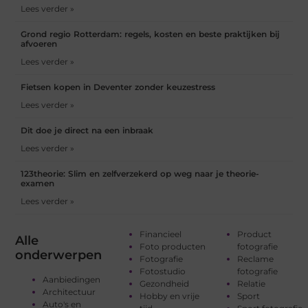
Lees verder »
Grond regio Rotterdam: regels, kosten en beste praktijken bij
afvoeren
Lees verder »
Fietsen kopen in Deventer zonder keuzestress
Lees verder »
Dit doe je direct na een inbraak
Lees verder »
123theorie: Slim en zelfverzekerd op weg naar je theorie-
examen
Lees verder »
Financieel
Product
Alle
Foto producten
fotografie
onderwerpen
Fotografie
Reclame
Fotostudio
fotografie
Aanbiedingen
Gezondheid
Relatie
Architectuur
Hobby en vrije
Sport
Auto's en