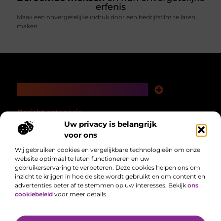
erfenis
Maak een onvergetelijke indruk door een bedrijfsfilm te laten
maken
Main Links
Nederlandse linkbuilding: bouwen aan autoriteit in je eigen taalgebied
Linkbuilding en geld verdienen: hoe een slimme strategie loont op de lange termijn
Bericht categorie
Uw privacy is belangrijk
voor ons
Wij gebruiken cookies en vergelijkbare technologieën om onze
website optimaal te laten functioneren en uw
gebruikerservaring te verbeteren. Deze cookies helpen ons om
inzicht te krijgen in hoe de site wordt gebruikt en om content en
advertenties beter af te stemmen op uw interesses. Bekijk
ons
cookiebeleid
voor meer details.
Alles uit het dagelijks leven, verzameld voor jou.
Van het laatste nieuws tot handige tips, we brengen alles samen op één
plek zodat jij makkelijk op de hoogte blijft.