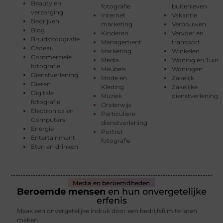
Beauty en
fotografie
buitenleven
verzorging
Internet
Vakantie
Bedrijven
marketing
Verbouwen
Blog
Kinderen
Vervoer en
Bruidsfotografie
Management
transport
Cadeau
Marketing
Winkelen
Commerciele
Media
Woning en Tuin
fotografie
Meubels
Woningen
Dienstverlening
Mode en
Zakelijk
Dieren
Kleding
Zakelijke
Digitale
Muziek
dienstverlening
fotografie
Onderwijs
Electronica en
Particuliere
Computers
dienstverlening
Energie
Portret
Entertainment
fotografie
Eten en drinken
Media en beroemdheden
Beroemde mensen
en hun onvergetelijke
erfenis
Maak een onvergetelijke indruk door een bedrijfsfilm te laten
maken