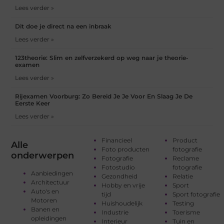
Lees verder »
Dit doe je direct na een inbraak
Lees verder »
123theorie: Slim en zelfverzekerd op weg naar je theorie-
examen
Lees verder »
Rijexamen Voorburg: Zo Bereid Je Je Voor En Slaag Je De
Eerste Keer
Lees verder »
Financieel
Product
Alle
Foto producten
fotografie
onderwerpen
Fotografie
Reclame
Fotostudio
fotografie
Aanbiedingen
Gezondheid
Relatie
Architectuur
Hobby en vrije
Sport
Auto's en
tijd
Sport fotografie
Motoren
Huishoudelijk
Testing
Banen en
Industrie
Toerisme
opleidingen
Interieur
Tuin en