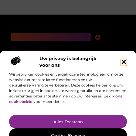
Main Links
Nederlandse linkbuilding: bouwen aan autoriteit in je eigen taalgebied
Linkbuilding en geld verdienen: hoe een slimme strategie loont op de lange termijn
Bericht categorie
Uw privacy is belangrijk
voor ons
Wij gebruiken cookies en vergelijkbare technologieën om onze
website optimaal te laten functioneren en uw
gebruikerservaring te verbeteren. Deze cookies helpen ons om
inzicht te krijgen in hoe de site wordt gebruikt en om content en
advertenties beter af te stemmen op uw interesses. Bekijk
ons
Alles uit het dagelijks leven, verzameld voor jou.
cookiebeleid
voor meer details.
Van het laatste nieuws tot handige tips, we brengen alles samen op één
plek zodat jij makkelijk op de hoogte blijft.
@2025 All Right Reserved. Design by
www.delocatiefotograaf.nl.
Alles Toestaan
Cookies Beheren