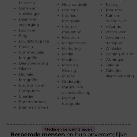
Motoren
Huishoudelijk
Testing
Banen en
Industrie
Toerisme
opleidingen
Interieur
Tuin en
Beauty en
fotografie
buitenleven
verzorging
Internet
Vakantie
Bedrijven
marketing
Verbouwen
Blog
Kinderen
Vervoer en
Bruidsfotografie
Management
transport
Cadeau
Marketing
Winkelen
Commerciele
Media
Woning en Tuin
fotografie
Meubels
Woningen
Dienstverlening
Mode en
Zakelijk
Dieren
Kleding
Zakelijke
Digitale
Muziek
dienstverlening
fotografie
Onderwijs
Electronica en
Particuliere
Computers
dienstverlening
Energie
Portret
Entertainment
fotografie
Eten en drinken
Media en beroemdheden
Beroemde mensen
en hun onvergetelijke