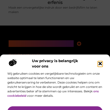
erfenis
Maak een onvergetelijke indruk door een bedrijfsfilm te laten
maken
Main Links
Nederlandse linkbuilding: bouwen aan autoriteit in je eigen taalgebied
Linkbuilding en geld verdienen: hoe een slimme strategie loont op de lange termijn
Bericht categorie
Uw privacy is belangrijk
voor ons
Wij gebruiken cookies en vergelijkbare technologieën om onze
website optimaal te laten functioneren en uw
gebruikerservaring te verbeteren. Deze cookies helpen ons om
inzicht te krijgen in hoe de site wordt gebruikt en om content en
advertenties beter af te stemmen op uw interesses. Bekijk
ons
cookiebeleid
voor meer details.
Alles uit het dagelijks leven, verzameld voor jou.
Van het laatste nieuws tot handige tips, we brengen alles samen op één
plek zodat jij makkelijk op de hoogte blijft.