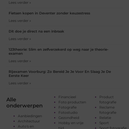
Lees verder »
Fietsen kopen in Deventer zonder keuzestress
Lees verder »
Dit doe je direct na een inbraak
Lees verder »
123theorie: Slim en zelfverzekerd op weg naar je theorie-
examen
Lees verder »
Rijexamen Voorburg: Zo Bereid Je Je Voor En Slaag Je De
Eerste Keer
Lees verder »
Financieel
Product
Alle
Foto producten
fotografie
onderwerpen
Fotografie
Reclame
Fotostudio
fotografie
Aanbiedingen
Gezondheid
Relatie
Architectuur
Hobby en vrije
Sport
Auto's en
tijd
Sport fotografie