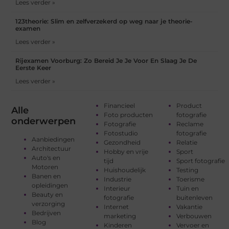
Lees verder »
123theorie: Slim en zelfverzekerd op weg naar je theorie-
examen
Lees verder »
Rijexamen Voorburg: Zo Bereid Je Je Voor En Slaag Je De
Eerste Keer
Lees verder »
Financieel
Product
Alle
Foto producten
fotografie
onderwerpen
Fotografie
Reclame
Fotostudio
fotografie
Aanbiedingen
Gezondheid
Relatie
Architectuur
Hobby en vrije
Sport
Auto's en
tijd
Sport fotografie
Motoren
Huishoudelijk
Testing
Banen en
Industrie
Toerisme
opleidingen
Interieur
Tuin en
Beauty en
fotografie
buitenleven
verzorging
Internet
Vakantie
Bedrijven
marketing
Verbouwen
Blog
Kinderen
Vervoer en