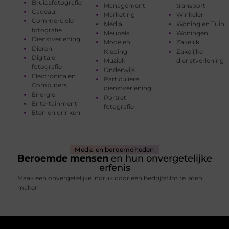
Bruidsfotografie
Management
transport
Cadeau
Marketing
Winkelen
Commerciele
Media
Woning en Tuin
fotografie
Meubels
Woningen
Dienstverlening
Mode en
Zakelijk
Dieren
Kleding
Zakelijke
Digitale
Muziek
dienstverlening
fotografie
Onderwijs
Electronica en
Particuliere
Computers
dienstverlening
Energie
Portret
Entertainment
fotografie
Eten en drinken
Media en beroemdheden
Beroemde mensen
en hun onvergetelijke
erfenis
Maak een onvergetelijke indruk door een bedrijfsfilm te laten
maken