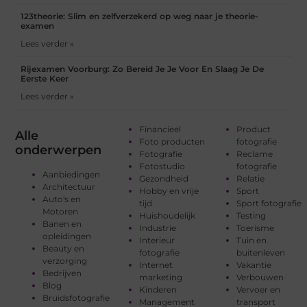
123theorie: Slim en zelfverzekerd op weg naar je theorie-
examen
Lees verder »
Rijexamen Voorburg: Zo Bereid Je Je Voor En Slaag Je De
Eerste Keer
Lees verder »
Financieel
Product
Alle
Foto producten
fotografie
onderwerpen
Fotografie
Reclame
Fotostudio
fotografie
Aanbiedingen
Gezondheid
Relatie
Architectuur
Hobby en vrije
Sport
Auto's en
tijd
Sport fotografie
Motoren
Huishoudelijk
Testing
Banen en
Industrie
Toerisme
opleidingen
Interieur
Tuin en
Beauty en
fotografie
buitenleven
verzorging
Internet
Vakantie
Bedrijven
marketing
Verbouwen
Blog
Kinderen
Vervoer en
Bruidsfotografie
Management
transport