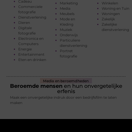
Cadeau
Marketing
Winkelen
Commerciele
Media
Woning en Tuin
fotografie
Meubels
Woningen
Dienstverlening
Mode en
Zakelijk
Dieren
Kleding
Zakelijke
Digitale
Muziek
dienstverlening
fotografie
Onderwijs
Electronica en
Particuliere
Computers
dienstverlening
Energie
Portret
Entertainment
fotografie
Eten en drinken
Media en beroemdheden
Beroemde mensen
en hun onvergetelijke
erfenis
Maak een onvergetelijke indruk door een bedrijfsfilm te laten
maken