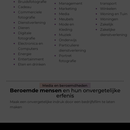
Bruidsfotografie
Management
transport
Cadeau
Marketing
Winkelen
Commerciele
Media
Woning en Tuin
fotografie
Meubels
Woningen
Dienstverlening
Mode en
Zakelijk
Dieren
Kleding
Zakelijke
Digitale
Muziek
dienstverlening
fotografie
Onderwijs
Electronica en
Particuliere
Computers
dienstverlening
Energie
Portret
Entertainment
fotografie
Eten en drinken
Media en beroemdheden
Beroemde mensen
en hun onvergetelijke
erfenis
Maak een onvergetelijke indruk door een bedrijfsfilm te laten
maken