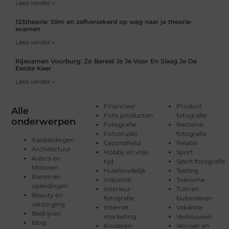
Lees verder »
123theorie: Slim en zelfverzekerd op weg naar je theorie-
examen
Lees verder »
Rijexamen Voorburg: Zo Bereid Je Je Voor En Slaag Je De
Eerste Keer
Lees verder »
Financieel
Product
Alle
Foto producten
fotografie
onderwerpen
Fotografie
Reclame
Fotostudio
fotografie
Aanbiedingen
Gezondheid
Relatie
Architectuur
Hobby en vrije
Sport
Auto's en
tijd
Sport fotografie
Motoren
Huishoudelijk
Testing
Banen en
Industrie
Toerisme
opleidingen
Interieur
Tuin en
Beauty en
fotografie
buitenleven
verzorging
Internet
Vakantie
Bedrijven
marketing
Verbouwen
Blog
Kinderen
Vervoer en