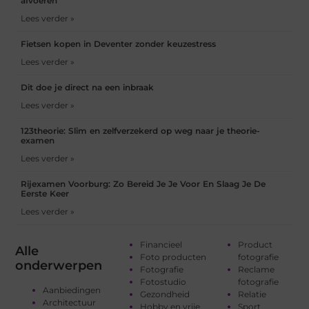
afvoeren
Lees verder »
Fietsen kopen in Deventer zonder keuzestress
Lees verder »
Dit doe je direct na een inbraak
Lees verder »
123theorie: Slim en zelfverzekerd op weg naar je theorie-
examen
Lees verder »
Rijexamen Voorburg: Zo Bereid Je Je Voor En Slaag Je De
Eerste Keer
Lees verder »
Financieel
Product
Alle
Foto producten
fotografie
onderwerpen
Fotografie
Reclame
Fotostudio
fotografie
Aanbiedingen
Gezondheid
Relatie
Architectuur
Hobby en vrije
Sport