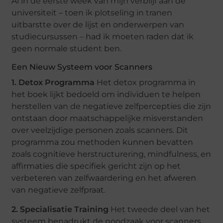
Al in de eerste week van mijn verblijf aan de
universiteit – toen ik plotseling in tranen
uitbarstte over de lijst en onderwerpen van
studiecursussen – had ik moeten raden dat ik
geen normale student ben.
Een Nieuw Systeem voor Scanners
1. Detox Programma
Het detox programma in
het boek lijkt bedoeld om individuen te helpen
herstellen van de negatieve zelfpercepties die zijn
ontstaan door maatschappelijke misverstanden
over veelzijdige personen zoals scanners. Dit
programma zou methoden kunnen bevatten
zoals cognitieve herstructurering, mindfulness, en
affirmaties die specifiek gericht zijn op het
verbeteren van zelfwaardering en het afweren
van negatieve zelfpraat.
2. Specialisatie Training
Het tweede deel van het
systeem benadrukt de noodzaak voor scanners