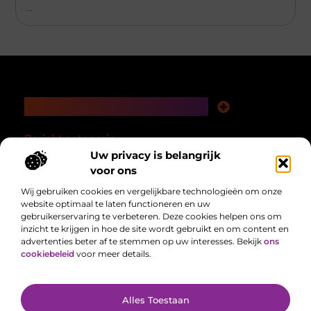
...
Main Links
Nederlandse linkbuilding: bouwen aan autoriteit in je eigen taalgebied
Linkbuilding en geld verdienen: hoe een slimme strategie loont op de lange termijn
Bericht categorie
Uw privacy is belangrijk
voor ons
Wij gebruiken cookies en vergelijkbare technologieën om onze
website optimaal te laten functioneren en uw
gebruikerservaring te verbeteren. Deze cookies helpen ons om
inzicht te krijgen in hoe de site wordt gebruikt en om content en
advertenties beter af te stemmen op uw interesses. Bekijk
ons
Alles uit het dagelijks leven, verzameld voor jou.
cookiebeleid
voor meer details.
Van het laatste nieuws tot handige tips, we brengen alles samen op één
plek zodat jij makkelijk op de hoogte blijft.
@2025 All Right Reserved. Design by
www.delocatiefotograaf.nl.
Alles Toestaan