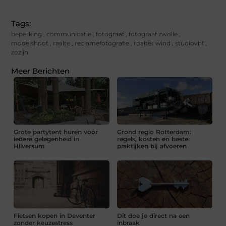
Tags:
beperking
,
communicatie
,
fotograaf
,
fotograaf zwolle
,
modelshoot
,
raalte
,
reclamefotografie
,
roalter wind
,
studiovhf
,
zozijn
Meer Berichten
Grote partytent huren voor
Grond regio Rotterdam:
iedere gelegenheid in
regels, kosten en beste
Hilversum
praktijken bij afvoeren
Fietsen kopen in Deventer
Dit doe je direct na een
zonder keuzestress
inbraak