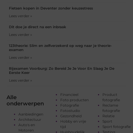
Fietsen kopen in Deventer zonder keuzestress
Lees verder »
Dit doe je direct na een inbraak
Lees verder »
123theorie: Slim en zelfverzekerd op weg naar je theorie-
examen
Lees verder »
Rijexamen Voorburg: Zo Bereid Je Je Voor En Slaag Je De
Eerste Keer
Lees verder »
Financieel
Product
Alle
Foto producten
fotografie
onderwerpen
Fotografie
Reclame
Fotostudio
fotografie
Aanbiedingen
Gezondheid
Relatie
Architectuur
Hobby en vrije
Sport
Auto's en
tijd
Sport fotografie
Motoren
Huishoudelijk
Testing