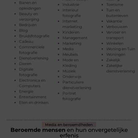
Banen en
Industrie
Toerisme
opleidingen
Interieur
Tuin en
Beauty en
fotografie
buitenleven
verzorging
Internet
Vakantie
Bedrijven
marketing
Verbouwen
Blog
Kinderen
Vervoer en
Bruidsfotografie
Management
transport
Cadeau
Marketing
Winkelen
Commerciele
Media
Woning en Tuin
fotografie
Meubels
Woningen
Dienstverlening
Mode en
Zakelijk
Dieren
Kleding
Zakelijke
Digitale
Muziek
dienstverlening
fotografie
Onderwijs
Electronica en
Particuliere
Computers
dienstverlening
Energie
Portret
Entertainment
fotografie
Eten en drinken
Media en beroemdheden
Beroemde mensen
en hun onvergetelijke
erfenis