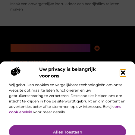
Maak een onvergetelijke indruk door een bedrijfsfilm te laten
maken
Main Links
Nederlandse linkbuilding: bouwen aan autoriteit in je eigen taalgebied
Linkbuilding en geld verdienen: hoe een slimme strategie loont op de lange termijn
Bericht categorie
Uw privacy is belangrijk
voor ons
Wij gebruiken cookies en vergelijkbare technologieën om onze
website optimaal te laten functioneren en uw
gebruikerservaring te verbeteren. Deze cookies helpen ons om
inzicht te krijgen in hoe de site wordt gebruikt en om content en
advertenties beter af te stemmen op uw interesses. Bekijk
ons
cookiebeleid
voor meer details.
Alles uit het dagelijks leven, verzameld voor jou.
Van het laatste nieuws tot handige tips, we brengen alles samen op één
plek zodat jij makkelijk op de hoogte blijft.
@2025 All Right Reserved. Design by
www.delocatiefotograaf.nl.
Alles Toestaan