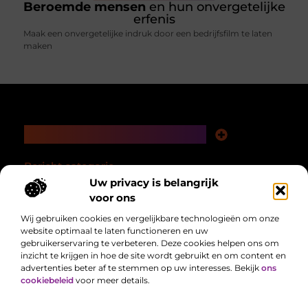
Beroemde mensen
en hun onvergetelijke
erfenis
Maak een onvergetelijke indruk door een bedrijfsfilm te laten
maken
Main Links
Nederlandse linkbuilding: bouwen aan autoriteit in je eigen taalgebied
Linkbuilding en geld verdienen: hoe een slimme strategie loont op de lange termijn
Bericht categorie
Uw privacy is belangrijk
voor ons
Wij gebruiken cookies en vergelijkbare technologieën om onze
website optimaal te laten functioneren en uw
gebruikerservaring te verbeteren. Deze cookies helpen ons om
inzicht te krijgen in hoe de site wordt gebruikt en om content en
advertenties beter af te stemmen op uw interesses. Bekijk
ons
cookiebeleid
voor meer details.
Alles uit het dagelijks leven, verzameld voor jou.
Van het laatste nieuws tot handige tips, we brengen alles samen op één
plek zodat jij makkelijk op de hoogte blijft.