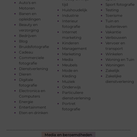
Auto's en
tijd
Sport fotografie
Motoren
Huishoudelijk
Testing
Banen en
Industrie
Toerisme
opleidingen
Interieur
Tuin en
Beauty en
fotografie
buitenleven
verzorging
Internet
Vakantie
Bedrijven
marketing
Verbouwen
Blog
Kinderen
Vervoer en
Bruidsfotografie
Management
transport
Cadeau
Marketing
Winkelen
Commerciele
Media
Woning en Tuin
fotografie
Meubels
Woningen
Dienstverlening
Mode en
Zakelijk
Dieren
Kleding
Zakelijke
Digitale
Muziek
dienstverlening
fotografie
Onderwijs
Electronica en
Particuliere
Computers
dienstverlening
Energie
Portret
Entertainment
fotografie
Eten en drinken
Media en beroemdheden