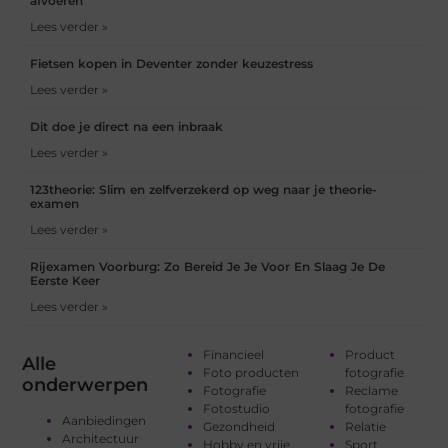
afvoeren
Lees verder »
Fietsen kopen in Deventer zonder keuzestress
Lees verder »
Dit doe je direct na een inbraak
Lees verder »
123theorie: Slim en zelfverzekerd op weg naar je theorie-
examen
Lees verder »
Rijexamen Voorburg: Zo Bereid Je Je Voor En Slaag Je De
Eerste Keer
Lees verder »
Financieel
Product
Alle
Foto producten
fotografie
onderwerpen
Fotografie
Reclame
Fotostudio
fotografie
Aanbiedingen
Gezondheid
Relatie
Architectuur
Hobby en vrije
Sport