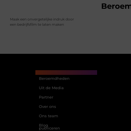
Beroe
Maak een onvergetelijke indruk door
een bedrijfsfilm te laten maken
Main Links
Beroemdheden
Uit de Media
Partner
Over ons
Ons team
Blog
publiceren