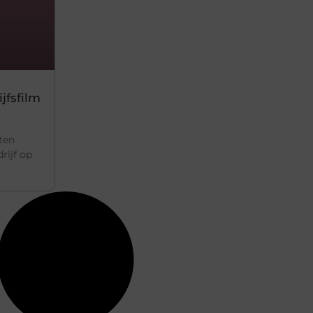
jfsfilm
aten
rijf op