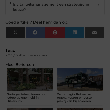
Is vitaliteitsmanagement een strategische
▼
keuze?
Goed artikel? Deel hem dan op:
X
Facebook
Pinterest
LinkedIn
Email
(Twitter)
Tags:
MTO
,
Vitaliteit medewerkers
Meer Berichten
Grote partytent huren voor
Grond regio Rotterdam:
iedere gelegenheid in
regels, kosten en beste
Hilversum
praktijken bij afvoeren